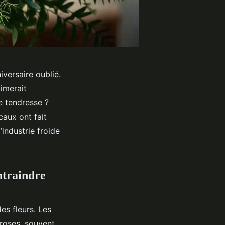
iversaire oublié.
imerait
de tendresse ?
caux ont fait
’industrie froide
ntraindre
des fleurs. Les
 roses, souvent