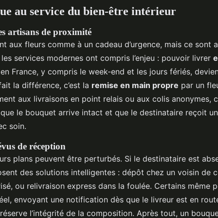
ue au service du bien-être intérieur
es artisans de proximité
t aux fleurs comme à un cadeau d’urgence, mais ce sont au
 les services modernes ont compris l’enjeu : pouvoir livrer
e
en France, y compris le week-end et les jours fériés, devie
fait la différence, c’est la
remise en main propre
par un fle
ment aux livraisons en point relais ou aux colis anonymes, 
que le bouquet arrive intact et que le destinataire reçoit 
ec soin.
évus de réception
rs plans peuvent être perturbés. Si le destinataire est abse
sent des solutions intelligentes : dépôt chez un voisin de 
risé, ou relivraison express dans la foulée. Certains même 
éel, envoyant une notification dès que le livreur est en rout
préserve l’intégrité de la composition. Après tout, un bouque