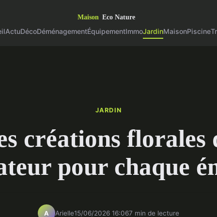
il
Actu
Déco
Déménagement
Équipement
Immo
Jardin
Maison
Piscine
T
JARDIN
es créations florales 
tateur pour chaque é
Arielle
15/06/2026 16:06
7 min de lecture
A