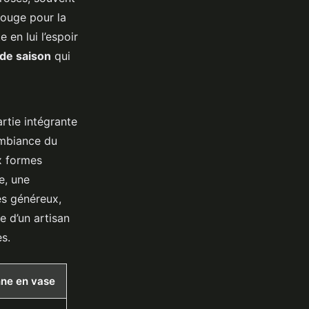
rouge pour la
 en lui l’espoir
de saison
qui
artie intégrante
’ambiance du
x formes
e, une
es généreux,
e d’un artisan
s.
ne en vase