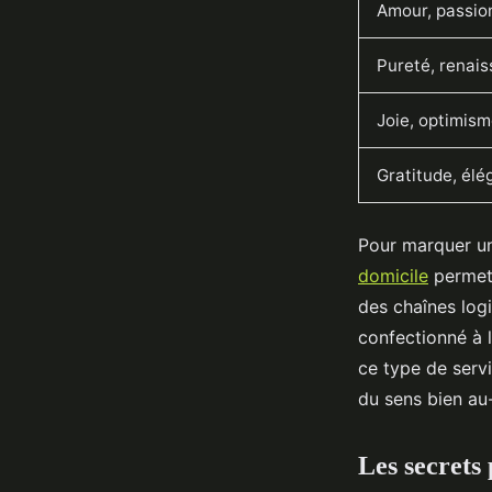
Amour, passio
Pureté, renai
Joie, optimis
Gratitude, él
Pour marquer un
domicile
permet 
des chaînes log
confectionné à l
ce type de servi
du sens bien au-
Les secrets 