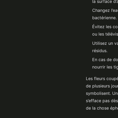
la surface d’
Changez l’eau
bactérienne.
Évitez les co
ou les télévi
Utilisez un v
résidus.
En cas de do
nourrir les t
Les fleurs coupé
de plusieurs jo
symbolisent. Une
s’efface pas dès
de la chose éph