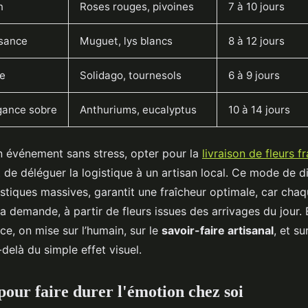
n
Roses rouges, pivoines
7 à 10 jours
ssance
Muguet, lys blancs
8 à 12 jours
me
Solidago, tournesols
6 à 9 jours
égance sobre
Anthuriums, eucalyptus
10 à 14 jours
 événement sans stress, opter pour la
livraison de fleurs f
de déléguer la logistique à un artisan local. Ce mode de dis
istiques massives, garantit une fraîcheur optimale, car cha
a demande, à partir de fleurs issues des arrivages du jour. 
ce, on mise sur l’humain, sur le
savoir-faire artisanal
, et su
delà du simple effet visuel.
pour faire durer l'émotion chez soi