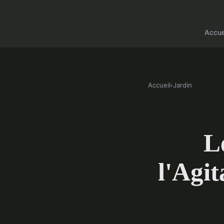
Accue
Accueil
›
Jardin
L
l'Agi