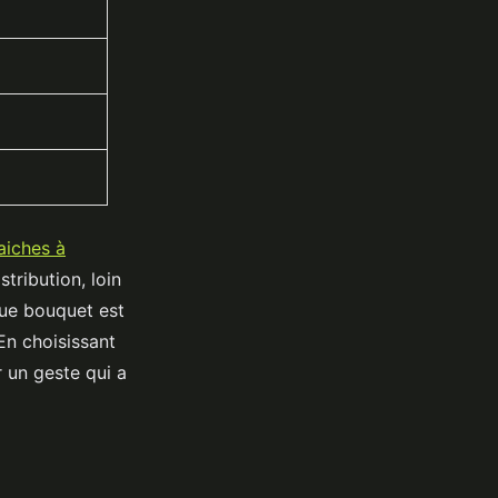
raiches à
tribution, loin
que bouquet est
En choisissant
r un geste qui a