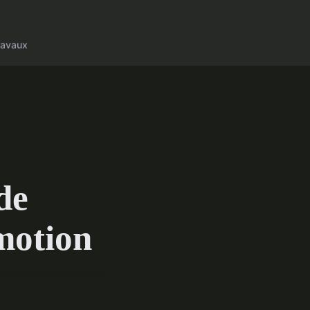
ravaux
de
motion