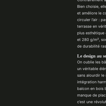
Bien choisie, el
et améliore le co
circuler l’air :
terrasse en vérit
plus esthétique
et 280 g/m², so
de durabilité ra
Le design au s
On oublie les b
un véritable élé
sans alourdir le
intégration harm
balcon en bois b
manque de place 
c’est une révolu