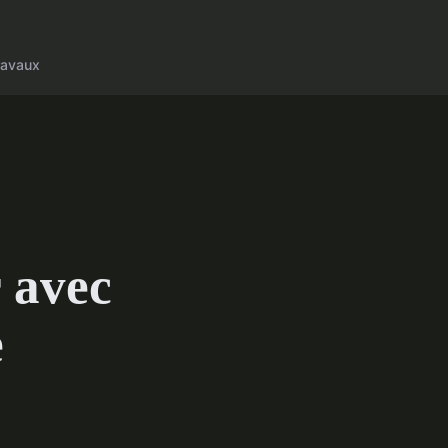
ravaux
 avec
e