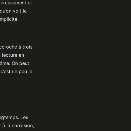
énéreusement et
qu’on voit le
implicité
accroche à trois
 lecture en
ntime. On peut
c’est un peu le
ongtemps. Les
t à la corrosion,