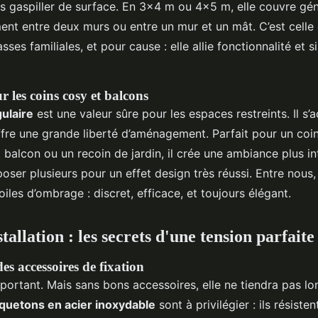
ns gaspiller de surface. En 3x4 m ou 4x5 m, elle couvre g
ement entre deux murs ou entre un mur et un mât. C’est celle 
asses familiales, et pour cause : elle allie fonctionnalité et s
r les coins cosy et balcons
gulaire
est une valeur sûre pour les espaces restreints. Il s’
ffre une grande liberté d’aménagement. Parfait pour un coin
t balcon ou un recoin de jardin, il crée une ambiance plus i
er plusieurs pour un effet design très réussi. Entre nous, 
toiles d’ombrage : discret, efficace, et toujours élégant.
stallation : les secrets d'une tension parfaite
s accessoires de fixation
important. Mais sans bons accessoires, elle ne tiendra pas l
uetons en acier inoxydable
sont à privilégier : ils résisten