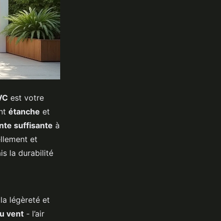
VC
est votre
ent
étanche
et
nte suffisante
à
ellement et
s la durabilité
la légèreté et
au vent
- l’air