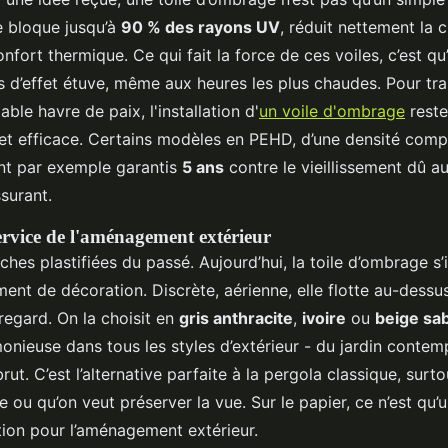
le bloque jusqu’à
90 % des rayons UV
, réduit nettement la 
nfort thermique. Ce qui fait la force de ces voiles, c’est qu’
 pas d’effet étuve, même aux heures les plus chaudes. Pour t
able havre de paix, l'installation d'
un voile d'ombrage
reste
 et efficace. Certains modèles en PEHD, d’une densité comp
nt par exemple garantis
5 ans
contre le vieillissement dû a
ssurant.
ervice de l'aménagement extérieur
âches plastifiées du passé. Aujourd’hui, la toile d’ombrage
ment de décoration. Discrète, aérienne, elle flotte au-dess
 regard. On la choisit en
gris anthracite
,
ivoire
ou
beige sa
onieuse dans tous les styles d’extérieur - du jardin contem
rut. C’est l’alternative parfaite à la pergola classique, sur
ou qu’on veut préserver la vue. Sur le papier, ce n’est qu’un
tion pour l’aménagement extérieur.