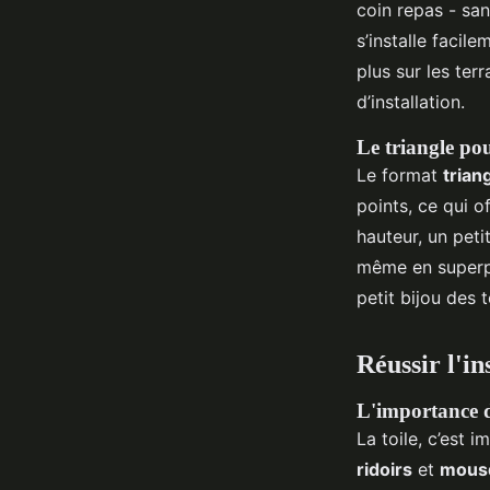
coin repas - sa
s’installe facil
plus sur les terr
d’installation.
Le triangle pou
Le format
trian
points, ce qui o
hauteur, un peti
même en superpos
petit bijou des 
Réussir l'in
L'importance de
La toile, c’est 
ridoirs
et
mousq