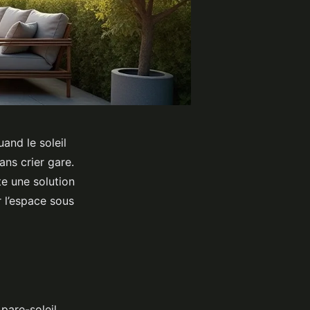
uand le soleil
ans crier gare.
te une solution
r l’espace sous
pare-soleil.