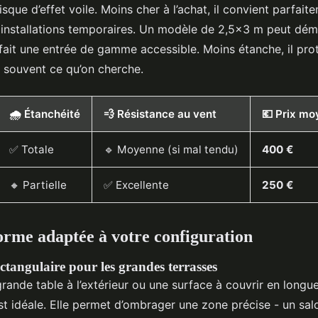
risque d’effet voile. Moins cher à l’achat, il convient parfait
installations temporaires. Un modèle de 2,5x3 m peut dém
 fait une entrée de gamme accessible. Moins étanche, il pro
st souvent ce qu’on cherche.
🌧️ Étanchéité
💨 Résistance au vent
💶 Prix m
✅ Totale
🔹 Moyenne (si mal tendu)
400 €
🔸 Partielle
✅ Excellente
250 €
forme adaptée à votre configuration
ctangulaire pour les grandes terrasses
ande table à l’extérieur ou une surface à couvrir en longue
t idéale. Elle permet d’ombrager une zone précise - un salo