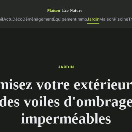
il
Actu
Déco
Déménagement
Équipement
Immo
Jardin
Maison
Piscine
T
JARDIN
misez votre extérieur
des voiles d'ombrag
imperméables