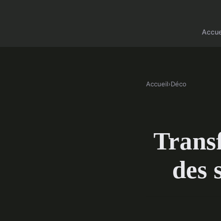
Accue
Accueil
›
Déco
Transf
des 