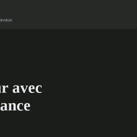
ravaux
ur avec
dance