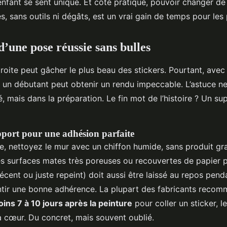
’enfant se sent unique. Et côté pratique, pouvoir changer d
, sans outils ni dégâts, est un vrai gain de temps pour les 
d’une pose réussie sans bulles
oite peut gâcher le plus beau des stickers. Pourtant, avec
n débutant peut obtenir un rendu impeccable. L’astuce ne
é, mais dans la préparation. Le fin mot de l’histoire ? Un su
pport pour une adhésion parfaite
e, nettoyez le mur avec un chiffon humide, sans produit gra
es surfaces mates très poreuses ou recouvertes de papier pe
récent ou juste repeint) doit aussi être laissé au repos pend
ntir une bonne adhérence. La plupart des fabricants reco
ins 7 à 10 jours après la peinture
pour coller un sticker, l
à cœur. Du concret, mais souvent oublié.