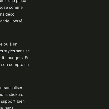
ooker une pièce
mpose comme
ons déco
rande liberté
te ou à un
s styles sans se
etits budgets. En
r son compte en
Personnaliser
bons stickers
n support bien
le, sans