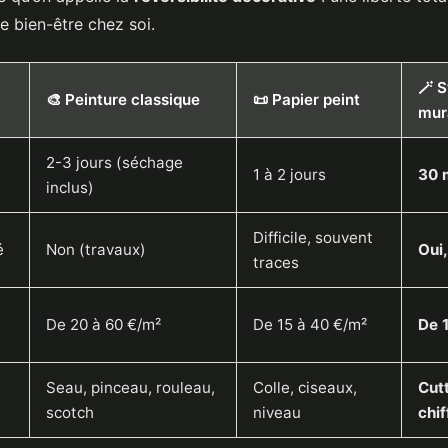
e bien-être chez soi.
🪄 S
🎨 Peinture classique
📜 Papier peint
mur
2-3 jours (séchage
1 à 2 jours
30 
inclus)
Difficile, souvent
é
Non (travaux)
Oui
traces
De 20 à 60 €/m²
De 15 à 40 €/m²
De 
Seau, pinceau, rouleau,
Colle, ciseaux,
Cutt
scotch
niveau
chif