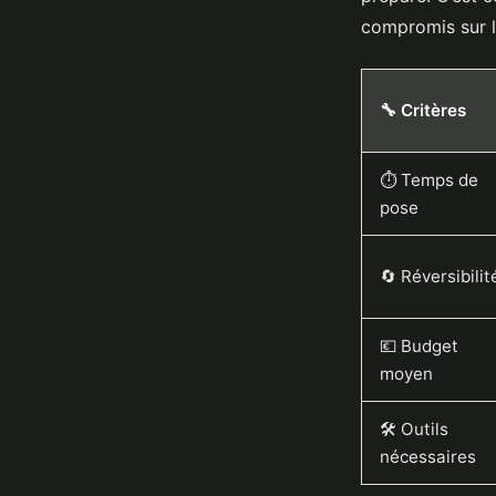
compromis sur l
🔧 Critères
⏱️ Temps de
pose
🔄 Réversibilit
💶 Budget
moyen
🛠️ Outils
nécessaires