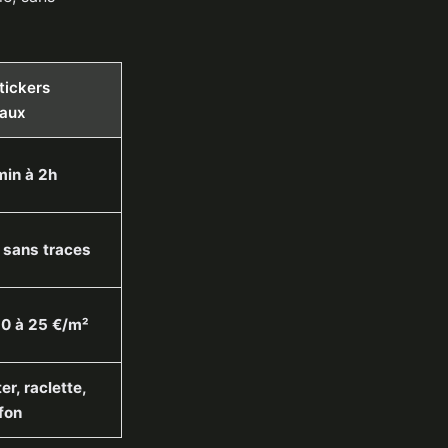
tickers
aux
min à 2h
, sans traces
10 à 25 €/m²
er, raclette,
fon