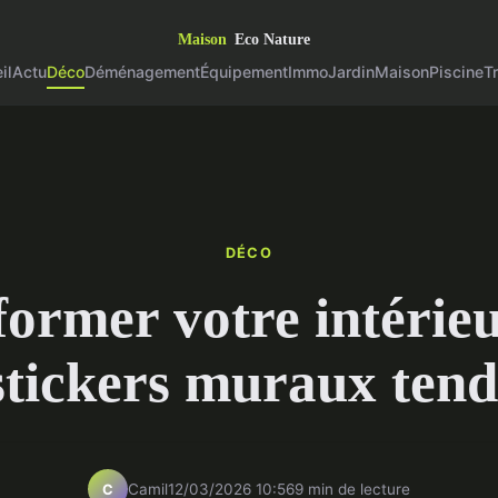
il
Actu
Déco
Déménagement
Équipement
Immo
Jardin
Maison
Piscine
T
DÉCO
ormer votre intérie
stickers muraux ten
Camil
12/03/2026 10:56
9 min de lecture
C