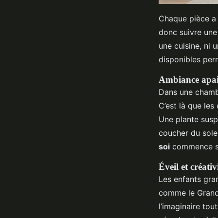
Chaque pièce a 
donc suivre une
une cuisine, ni
disponibles per
Ambiance apais
Dans une chambre
C’est là que les
Une plante suspe
coucher du sole
soi
commence sou
Éveil et créati
Les enfants gran
comme le Grand 
l’imaginaire tou