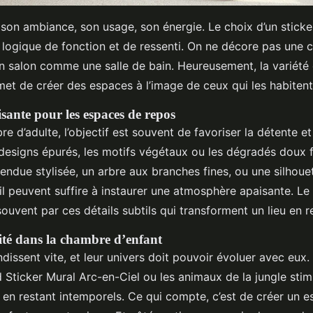
son ambiance, son usage, son énergie. Le choix d’un sticke
 logique de fonction et de ressenti. On ne décore pas un
 un salon comme une salle de bain. Heureusement, la variété
met de créer des espaces à l’image de ceux qui les habitent
ante pour les espaces de repos
 d’adulte, l’objectif est souvent de favoriser la détente et
 designs épurés, les motifs végétaux ou les dégradés doux f
ndue stylisée, un arbre aux branches fines, ou une silhoue
il peuvent suffire à instaurer une atmosphère apaisante. Le
vent par ces détails subtils qui transforment un lieu en r
vité dans la chambre d’enfant
dissent vite, et leur univers doit pouvoir évoluer avec eux.
Sticker Mural Arc-en-Ciel ou les animaux de la jungle stim
t en restant intemporels. Ce qui compte, c’est de créer un e