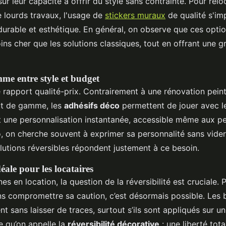
r leur capacité à offrir du style sans contrainte. Pour rel
 lourds travaux, l'usage de
stickers muraux
de qualité s'i
 durable et esthétique. En général, on observe que ces opti
ns cher que les solutions classiques, tout en offrant une g
mme entre style et budget
e rapport qualité-prix. Contrairement à une rénovation pein
ut de gamme, les
adhésifs déco
permettent de jouer avec le
ent une personnalisation instantanée, accessible même aux p
, on cherche souvent à exprimer sa personnalité sans vide
lutions réversibles répondent justement à ce besoin.
éale pour les locataires
es en location, la question de la réversibilité est cruciale. 
ans compromettre sa caution, c’est désormais possible. Les 
nt sans laisser de traces, surtout s’ils sont appliqués sur u
e qu’on appelle la
réversibilité décorative
: une liberté tota