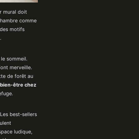
r mural doit
e chambre comme
 des motifs
.
 le sommeil.
ont merveille.
tte de forêt au
bien-être chez
efuge.
 Les best-sellers
ulent
space ludique,