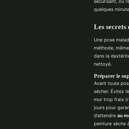
sécurisant, où l
quelques minutes
Les secrets 
Une pose maladr
méthode, même u
dans la dextérit
nettoyé.
Préparer le su
Avant toute pos
sécher. Évitez l
mur trop frais (
jours pour gara
d’attendre
au mo
peinture sèche 