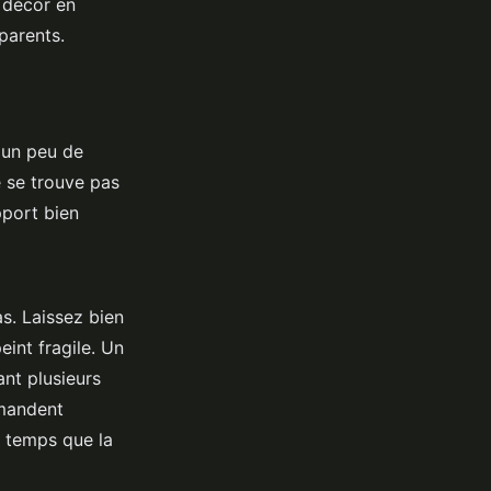
e décor en
parents.
 un peu de
 se trouve pas
pport bien
s. Laissez bien
int fragile. Un
ant plusieurs
mmandent
e temps que la