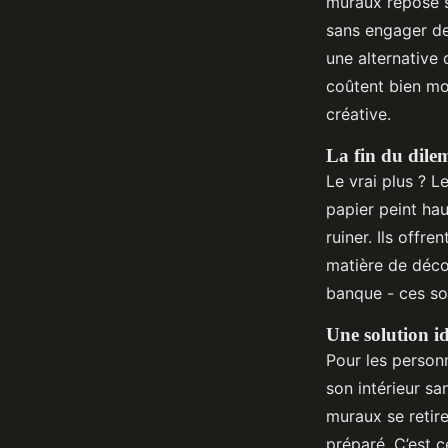
muraux repose su
sans engager de
une alternative
coûtent bien moi
créative.
La fin du dile
Le vrai plus ? L
papier peint ha
ruiner. Ils offr
matière de déco
banque - ces so
Une solution id
Pour les personn
son intérieur s
muraux se retire
préparé. C’est c