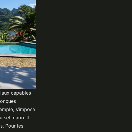
riaux capables
 conçues
xemple, s’impose
sel marin. Il
es. Pour les