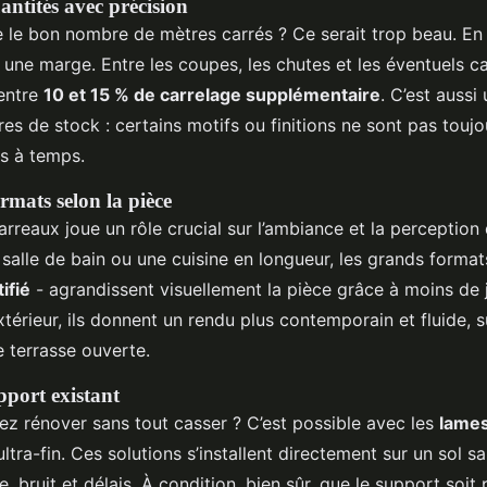
antités avec précision
e bon nombre de mètres carrés ? Ce serait trop beau. En ré
 une marge. Entre les coupes, les chutes et les éventuels c
entre
10 et 15 % de carrelage supplémentaire
. C’est aussi
res de stock : certains motifs ou finitions ne sont pas toujo
s à temps.
rmats selon la pièce
rreaux joue un rôle crucial sur l’ambiance et la perception 
 salle de bain ou une cuisine en longueur, les grands forma
ifié
- agrandissent visuellement la pièce grâce à moins de 
térieur, ils donnent un rendu plus contemporain et fluide, s
 terrasse ouverte.
pport existant
ez rénover sans tout casser ? C’est possible avec les
lames
ltra-fin. Ces solutions s’installent directement sur un sol sa
, bruit et délais. À condition, bien sûr, que le support soit 