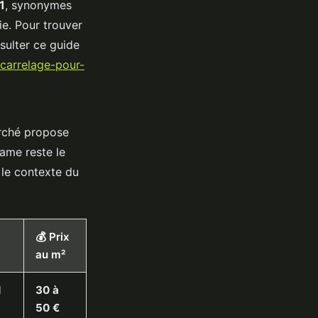
1
, synonymes
ie. Pour trouver
nsulter ce guide
carrelage-pour-
arché propose
rame reste le
 le contexte du
💰 Prix
au m²
l
30 à
50 €