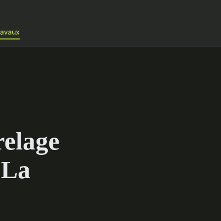
ravaux
relage
 La