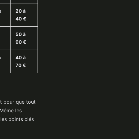
s
20 à
40 €
50 à
90 €
n
40 à
70 €
Et pour que tout
 Même les
les points clés