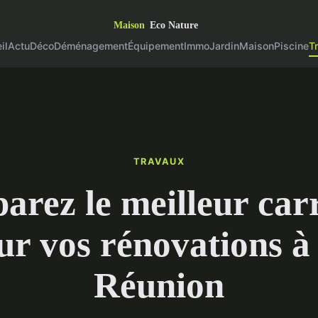
il
Actu
Déco
Déménagement
Équipement
Immo
Jardin
Maison
Piscine
T
TRAVAUX
rez le meilleur car
ur vos rénovations à
Réunion