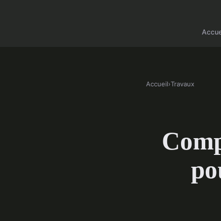
Accue
Accueil
›
Travaux
Compa
po