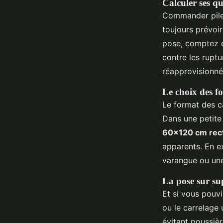
Calculer ses qu
Commander pile l
toujours prévoir
pose, comptez 
contre les ruptu
réapprovisionné
Le choix des fo
Le format des ca
Dans une petite
60x120 cm rect
apparents. En ex
varangue ou une
La pose sur su
Et si vous pouvi
ou le carrelage u
évitant poussière