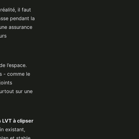
alité, il faut
asse pendant la
 une assurance
urs
de l’espace.
ts - comme le
joints
urtout sur une
 LVT à clipser
in existant,
plan et stable.