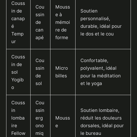
Couss
Cou
Mouss
in de
Soutien
ssin
e à
canap
personnalisé,
de
mémoi
é
durable, idéal pour
can
re de
Temp
le dos et le cou
apé
forme
ur
Couss
Cou
Confortable,
in de
ssin
Micro
polyvalent, idéal
sol
de
billes
pour la méditation
Yogib
sol
et le yoga
o
Couss
Cou
in
ssin
Soutien lombaire,
lomba
erg
Mouss
réduit les douleurs
ire
ono
e
dorsales, idéal pour
Fellow
miq
le bureau