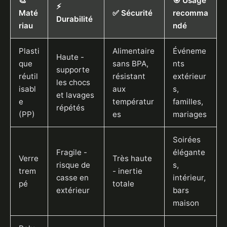
🎨
🎯 Usage
⚡
Maté
✅ Sécurité
recomma
Durabilité
riau
ndé
Plasti
Alimentaire
Événeme
Haute -
que
sans BPA,
nts
supporte
réutil
résistant
extérieur
les chocs
isabl
aux
s,
et lavages
e
températur
familles,
répétés
(PP)
es
mariages
Soirées
Fragile -
élégante
Verre
Très haute
risque de
s,
trem
- inertie
casse en
intérieur,
pé
totale
extérieur
bars
maison